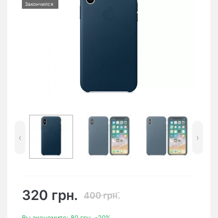
Закончился
‹
›
320 грн.
400 грн.
Вы экономите:
80 грн.
-20%