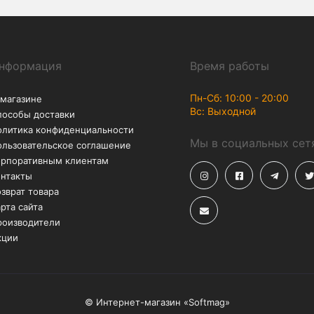
Возврат
Акции
В течение 30 дней – без
Скидки до -50% на
лишних вопросов
аксессуары
2 pro
чехол на айфон xr
чехол на айфон 11
чехол н
pods
чехлы на айфон 6
чехлы на айфон 6 плюс
чех
фон 8
чехлы на айфон 8 плюс
чехлы на айфон 10
ч
ые стекла для iphone 11
защитные стекла для iphone 7
тные стекла для iphone 10
защитные стекла на iphone 12