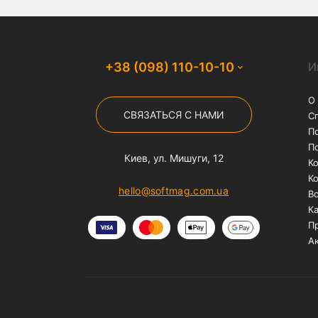
Бесплатная доставка
На заказы от 1000 грн
службой "Нова Пошта"
Популярные запросы
чехол на айфон 12
чехлы на iphone 1
чехол для airpods pro
чехол для air
чехлы на айфон 7 плюс
чехлы на ай
защитные стекла для iphone
защитн
защитные стекла для iphone xr
защи