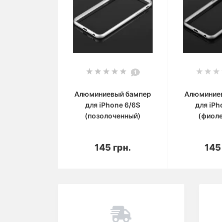
1
Алюминиевый бампер
Алюминие
для iPhone 6/6S
для iPh
(позолоченный)
(фиол
В корзину
В 
145 грн.
145
Вы смотрели