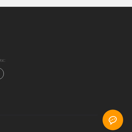
Шоурум
Точка самовывоза в Киеве
возле метро
а айфон 11 про макс
лы на айфон 7
ехлы на айфон x
чехлы на айфон se
защитные стекла для iphone 8