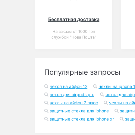
Популярный
Закончился
0
Алюминиевый бампер
для iPhone 6/6S
"Серебро"
В корзину
145 грн.