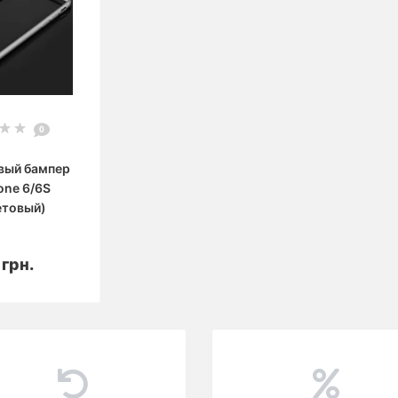
0
вый бампер
one 6/6S
етовый)
корзину
 грн.